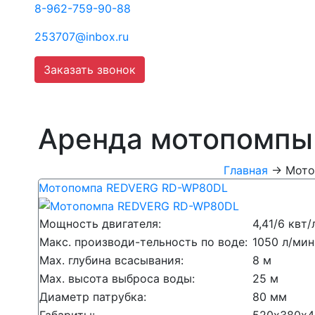
8-962-759-90-88
253707@inbox.ru
Заказать звонок
нтакты
Аренда мотопомпы 
Главная
→
Мото
Мотопомпа REDVERG RD-WP80DL
Мощность двигателя:
4,41/6 квт/
Макс. производи-тельность по воде:
1050 л/мин
Мах. глубина всасывания:
8 м
Мах. высота выброса воды:
25 м
Диаметр патрубка:
80 мм
Габариты:
520х380х4