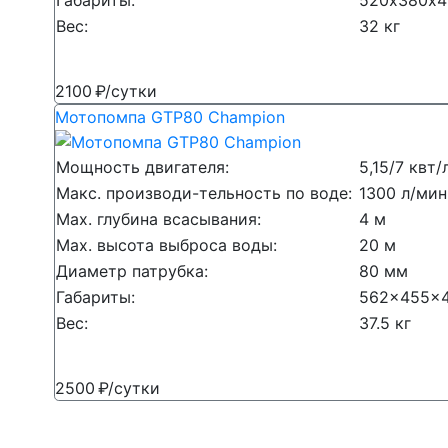
Вес:
32 кг
2100 ₽/сутки
Мотопомпа GTP80 Champion
Мощность двигателя:
5,15/7 квт/
Макс. производи-тельность по воде:
1300 л/ми
Мах. глубина всасывания:
4 м
Мах. высота выброса воды:
20 м
Диаметр патрубка:
80 мм
Габариты:
562x455x
Вес:
37.5 кг
2500 ₽/сутки