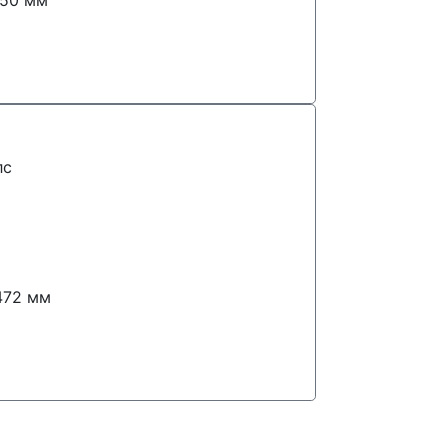
лс
н
472
мм