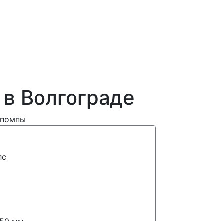
в Волгограде
помпы
лс
50 мм