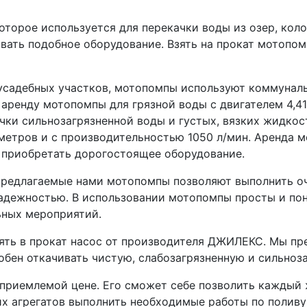
орое используется для перекачки воды из озер, колод
овать подобное оборудование. Взять на прокат мотопо
усадебных участков, мотопомпы используют коммуналь
аренду мотопомпы для грязной воды с двигателем 4,41
чки сильнозагрязненной воды и густых, вязких жидкос
метров и с производительностью 1050 л/мин. Аренда 
 приобретать дорогостоящее оборудование.
предлагаемые нами мотопомпы позволяют выполнить оч
дежностью. В использовании мотопомпы просты и поня
ьных мероприятий.
ять в прокат насос от производителя ДЖИЛЕКС. Мы пр
обен откачивать чистую, слабозагрязненную и сильноз
о приемлемой цене. Его сможет себе позволить кажды
х агрегатов выполнить необходимые работы по поливу