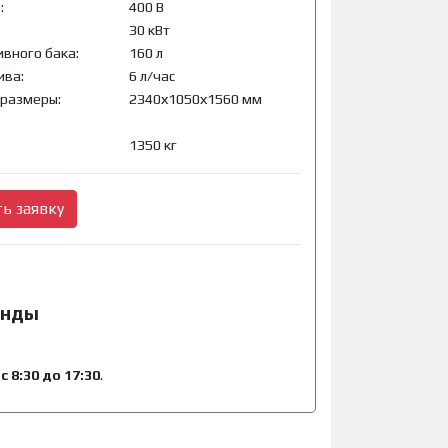
:
400 В
30 кВт
вного бака:
160 л
ива:
6 л/час
 размеры:
2340х1050х1560 мм
1350 кг
ь заявку
енды
 8:30 до 17:30
.